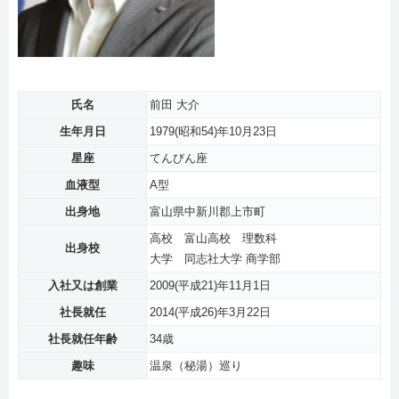
氏名
前田 大介
生年月日
1979(昭和54)年10月23日
星座
てんびん座
血液型
A型
出身地
富山県中新川郡上市町
高校 富山高校 理数科
出身校
大学 同志社大学 商学部
入社又は創業
2009(平成21)年11月1日
社長就任
2014(平成26)年3月22日
社長就任年齢
34歳
趣味
温泉（秘湯）巡り