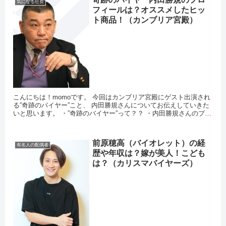
気になる社長
フィールは？オススメしたヒッ
ト商品！（カンブリア宮殿）
こんにちは！momoです。 今回はカンブリア宮殿にゲスト出演され
る”奇跡のバイヤー”こと、 内田勝規さんについてお伝えしていきた
いと思います。 ・”奇跡のバイヤー”って？？ ・内田勝規さんのプロ
フィールは？？...
前原穂高（バイオレット）の経
有名人の配偶者
歴や年収は？嫁が美人！こども
は？（カリスマバイヤーズ）