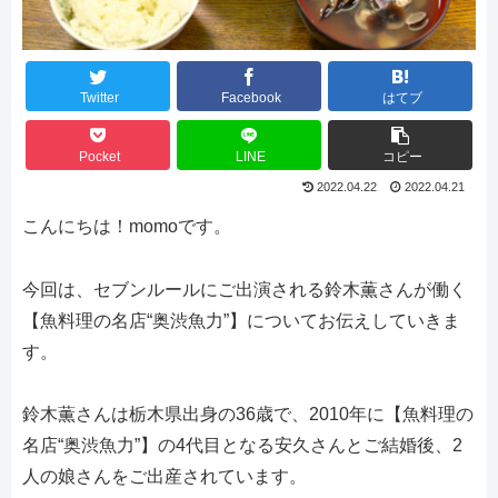
Twitter
Facebook
はてブ
Pocket
LINE
コピー
2022.04.22
2022.04.21
こんにちは！momoです。
今回は、
セブンルールにご出演される鈴木薫さんが働く
【魚料理の名店“奥渋魚力”】についてお伝えしていきま
す。
鈴木薫さんは栃木県出身の36歳で、2010年に
【魚料理の
名店“奥渋魚力”】の4代目となる安久さんとご結婚後、2
人の娘さんをご出産されています。