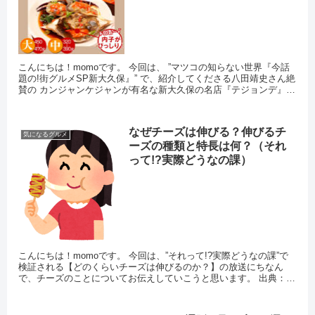
こんにちは！momoです。 今回は、 ”マツコの知らない世界『今話
題の!街グルメSP新大久保』” で、紹介してくださる八田靖史さん絶
賛の カンジャンケジャンが有名な新大久保の名店『テジョンデ』
についてお伝えし...
なぜチーズは伸びる？伸びるチ
気になるグルメ
ーズの種類と特長は何？（それ
って!?実際どうなの課）
こんにちは！momoです。 今回は、”それって!?実際どうなの課”で
検証される【どのくらいチーズは伸びるのか？】の放送にちなん
で、チーズのことについてお伝えしていこうと思います。 出典：話
題の画像 ...