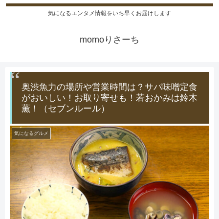
気になるエンタメ情報をいち早くお届けします
momoりさーち
奥渋魚力の場所や営業時間は？サバ味噌定食
がおいしい！お取り寄せも！若おかみは鈴木
薫！（セブンルール）
気になるグルメ