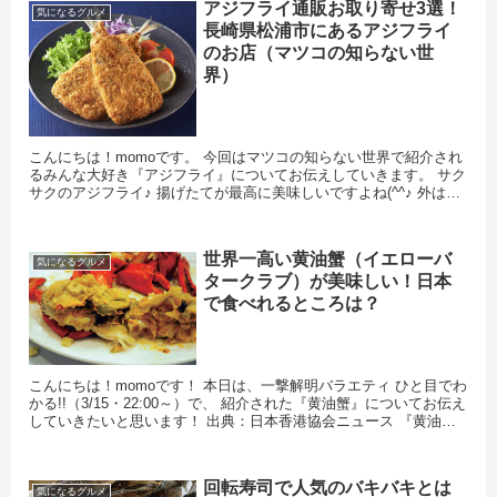
アジフライ通販お取り寄せ3選！
気になるグルメ
長崎県松浦市にあるアジフライ
のお店（マツコの知らない世
界）
こんにちは！momoです。 今回はマツコの知らない世界で紹介され
るみんな大好き『アジフライ』についてお伝えしていきます。 サク
サクのアジフライ♪ 揚げたてが最高に美味しいですよね(^^♪ 外はサ
クサク、中の身...
世界一高い黄油蟹（イエローバ
気になるグルメ
タークラブ）が美味しい！日本
で食べれるところは？
こんにちは！momoです！ 本日は、一撃解明バラエティ ひと目でわ
かる!!（3/15・22:00～）で、 紹介された『黄油蟹』についてお伝え
していきたいと思います！ 出典：日本香港協会ニュース 『黄油
蟹』きっ...
回転寿司で人気のバキバキとは
気になるグルメ