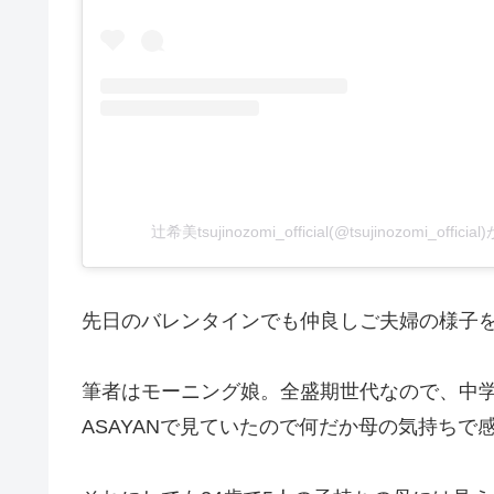
辻希美tsujinozomi_official(@tsujinozomi_off
先日のバレンタインでも仲良しご夫婦の様子
筆者はモーニング娘。全盛期世代なので、中
ASAYANで見ていたので何だか母の気持ちで