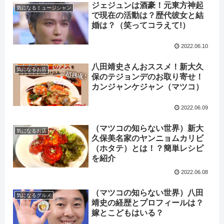
ジェジュンは酒豪！元東方神起
気になるミュージシャン
で現在の活動は？歴代彼女と結
婚は？（笑ってコラえて!）
2022.06.10
八田靖史さんおススメ！新大久
気になるお店
保のテジョンデのお取り寄せ！
カンジャンケジャン（マツコ）
2022.06.09
（マツコの知らない世界）新大
気になるお店
久保美名家のヤンニョムカリビ
（ホタテ）とは！？簡単レシピ
を紹介
2022.06.08
（マツコの知らない世界）八田
気になるグルメ
靖史の経歴とプロフィールは？
嫁とこどもはいる？