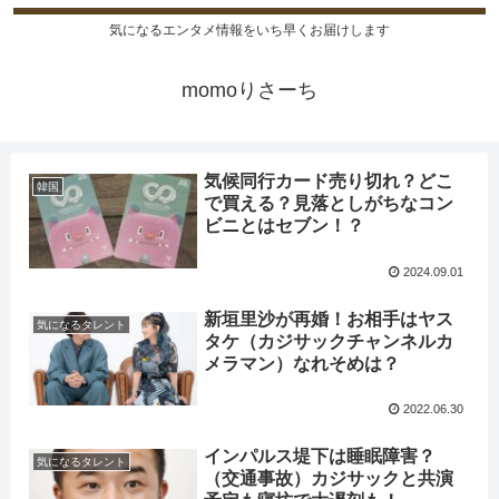
気になるエンタメ情報をいち早くお届けします
momoりさーち
気候同行カード売り切れ？どこ
韓国
で買える？見落としがちなコン
ビニとはセブン！？
2024.09.01
新垣里沙が再婚！お相手はヤス
気になるタレント
タケ（カジサックチャンネルカ
メラマン）なれそめは？
2022.06.30
インパルス堤下は睡眠障害？
気になるタレント
（交通事故）カジサックと共演