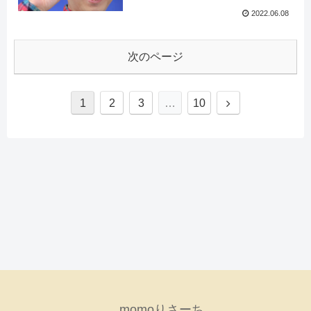
2022.06.08
次のページ
1
2
3
…
10
momoりさーち